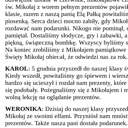
św. Mikołaj z worem pełnym prezentów pojawił
klasie, razem z naszą panią Elą Pałką powitali
piosenką. Serca dzieci mocno zabiły, gdy Mikoł
rozdawać nam podarunki. Nikogo nie pominął, 
pamiętał. Dostaliśmy słodycze, gry i zabawki, a
piękną, świąteczną bombkę. Wszyscy byliśmy s
Na koniec zrobiliśmy z Mikołajem pamiątkowe 
Święty Mikołaj obiecał, że odwiedzi nas za rok.
KAROL
: 5 grudnia przyszedł do naszej klasy 
Kiedy wszedł, powitaliśmy go śpiewem i wiers
bardzo się ucieszył i rozdał nam prezenty, któr
się podobały. Pożegnaliśmy się z Mikołajem i 
wolną lekcję na oglądanie prezentów.
WERONIKA
: Dzisiaj do naszej klasy przyszed
Mikołaj ze swoimi elfami. Przyniósł nam mnós
prezentów. Także nasza pani dostała podarunek