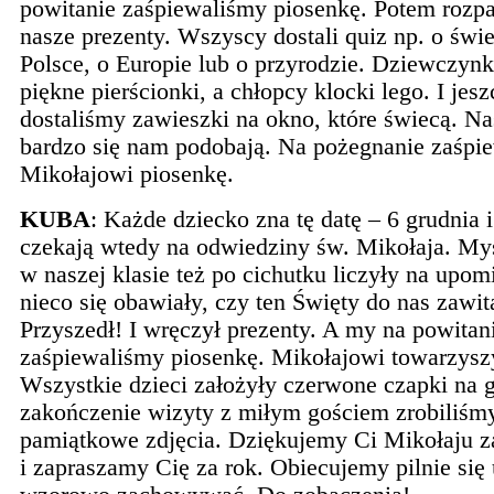
powitanie zaśpiewaliśmy piosenkę. Potem roz
nasze prezenty. Wszyscy dostali quiz np. o świe
Polsce, o Europie lub o przyrodzie. Dziewczynk
piękne pierścionki, a chłopcy klocki lego. I jesz
dostaliśmy zawieszki na okno, które świecą. Na
bardzo się nam podobają. Na pożegnanie zaśpi
Mikołajowi piosenkę.
KUBA
: Każde dziecko zna tę datę – 6 grudnia 
czekają wtedy na odwiedziny św. Mikołaja. Myś
w naszej klasie też po cichutku liczyły na upomi
nieco się obawiały, czy ten Święty do nas zawi
Przyszedł! I wręczył prezenty. A my na powitan
zaśpiewaliśmy piosenkę. Mikołajowi towarzyszy
Wszystkie dzieci założyły czerwone czapki na 
zakończenie wizyty z miłym gościem zrobiliśm
pamiątkowe zdjęcia. Dziękujemy Ci Mikołaju z
i zapraszamy Cię za rok. Obiecujemy pilnie się 