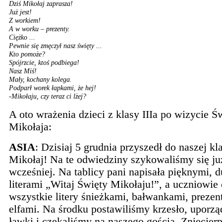
Dziś Mikołaj zaprasza!
Już jest!
Z workiem!
A w worku – prezenty.
Ciężko ...
Pewnie się zmęczył nasz święty ...
Kto pomoże?
Spójrzcie, ktoś podbiega!
Nasz Miś!
Mały, kochany kolega.
Podparł worek łapkami, że hej!
-Mikołaju, czy teraz ci lżej?
A oto wrażenia dzieci z klasy IIIa po wizycie Ś
Mikołaja:
ASIA
: Dzisiaj 5 grudnia przyszedł do naszej kl
Mikołaj! Na te odwiedziny szykowaliśmy się ju
wcześniej. Na tablicy pani napisała pięknymi, 
literami „Witaj Święty Mikołaju!”, a uczniowie 
wszystkie litery śnieżkami, bałwankami, prezen
elfami. Na środku postawiliśmy krzesło, uporz
ławki i czekaliśmy na naszego gościa. Zniecierp