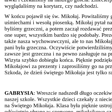
wyglądaliśmy na korytarz, czy nadchodzi.
W końcu pojawił się św. Mikołaj. Powitaliśmy 
uśmiechami i wesołą piosenką. Mikołaj pytał na
byliśmy grzeczni, a potem zaczął rozdawać pre
one super, wszystkim bardzo się podobały. Prez
także nasza wychowawczyni, ale to nas Mikołaj
pani była grzeczna. Oczywiście potwierdziliśmy
zawsze jest grzeczna i na pewno zasługuje na p
Wizyta szybko dobiegła końca. Pięknie podzię
Mikołajowi za prezenty i zaprosiliśmy go na prz
Szkoda, że dzień świętego Mikołaja jest tylko r
GABRYSIA
: Wreszcie nadszedł długo oczeki
naszej szkole. Wszystkie dzieci czekały z nieci
na Świętego Mikołaja. Klasa była pięknie ustroj
odświętnie ubrane w czerwone, mikołajkowe cz