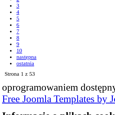
3
4
5
6
7
8
9
10
następna
ostatnia
Strona 1 z 53
oprogramowaniem dostępny
Free Joomla Templates by 